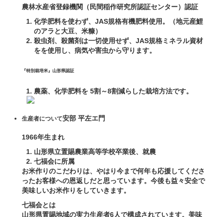
農林水産省登録機関（民間稲作研究所認証センター）認証
化学肥料を使わず、JAS規格有機肥料使用。（地元産鯉
のアラと大豆、米糠）
殺虫剤、殺菌剤は一切使用せず、JAS規格ミネラル資材
をを使用し、病気や害虫から守ります。
『特別栽培米』山形県認証
農薬、化学肥料を 5割～8割減らした栽培方法です。
安部 平左エ門
生産者について
1966年生まれ
山形県立置賜農業高等学校卒業後、就農
七福会に所属
お米作りのこだわりは、やはり今まで何年も応援してくださ
ったお客様への恩返しだと思っています。今後も益々安全で
美味しいお米作りをしていきます。
七福会とは
山形県置賜地域の実力生産者6人で構成されています。美味