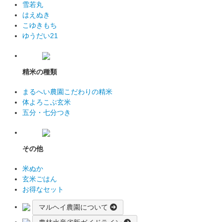
雪若丸
はえぬき
こゆきもち
ゆうだい21
精米の種類
まるへい農園こだわりの精米
体よろこぶ玄米
五分・七分つき
その他
米ぬか
玄米ごはん
お得なセット
マルヘイ農園について