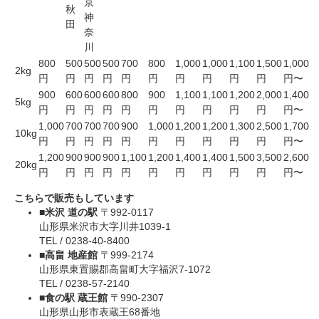
京
秋
神
田
奈
川
800
500
500
500
700
800
1,000
1,000
1,100
1,500
1,000
2kg
円
円
円
円
円
円
円
円
円
円
円〜
900
600
600
600
800
900
1,100
1,100
1,200
2,000
1,400
5kg
円
円
円
円
円
円
円
円
円
円
円〜
1,000
700
700
700
900
1,000
1,200
1,200
1,300
2,500
1,700
10kg
円
円
円
円
円
円
円
円
円
円
円〜
1,200
900
900
900
1,100
1,200
1,400
1,400
1,500
3,500
2,600
20kg
円
円
円
円
円
円
円
円
円
円
円〜
こちらで販売もしています
■米沢 道の駅
〒992-0117
山形県米沢市大字川井1039-1
TEL / 0238-40-8400
■高畠 地産館
〒999-2174
山形県東置賜郡高畠町大字福沢7-1072
TEL / 0238-57-2140
■食の駅 蔵王館
〒990-2307
山形県山形市表蔵王68番地