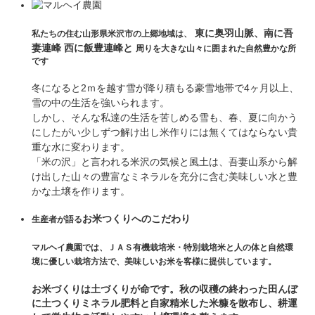
東に奥羽山脈、南に吾
私たちの住む山形県米沢市の上郷地域は、
妻連峰
西に飯豊連峰と
周りを大きな山々に囲まれた自然豊かな所
です
冬になると2ｍを越す雪が降り積もる豪雪地帯で4ヶ月以上、
雪の中の生活を強いられます。
しかし、そんな私達の生活を苦しめる雪も、春、夏に向かう
にしたがい少しずつ解け出し米作りには無くてはならない貴
重な水に変わります。
「米の沢」と言われる米沢の気候と風土は、吾妻山系から解
け出した山々の豊富なミネラルを充分に含む美味しい水と豊
かな土壌を作ります。
お米つくりへのこだわり
生産者が語る
マルヘイ農園では、ＪＡＳ有機栽培米・特別栽培米と人の体と自然環
境に優しい栽培方法で、美味しいお米を客様に提供しています。
お米づくりは土づくりが命です。秋の収穫の終わった田んぼ
に土つくりミネラル肥料と自家精米した米糠を散布し、耕運