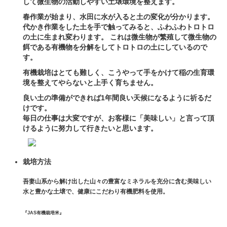
して微生物の活動しやすい土壌環境を整えます。
春作業が始まり、水田に水が入ると土の変化が分かります。
代かき作業をした土を手で触ってみると、ふわふわトロトロ
の土に生まれ変わります。 これは微生物が繁殖して微生物の
餌である有機物を分解をしてトロトロの土にしているので
す。
有機栽培はとても難しく、こうやって手をかけて稲の生育環
境を整えてやらないと上手く育ちません。
良い土の準備ができれば1年間良い天候になるように祈るだ
けです。
毎日の仕事は大変ですが、お客様に「美味しい」と言って頂
けるように努力して行きたいと思います。
栽培方法
吾妻山系から解け出した山々の豊富なミネラルを充分に含む美味しい
水と豊かな土壌で、健康にこだわり有機肥料を使用。
『JAS有機栽培米』