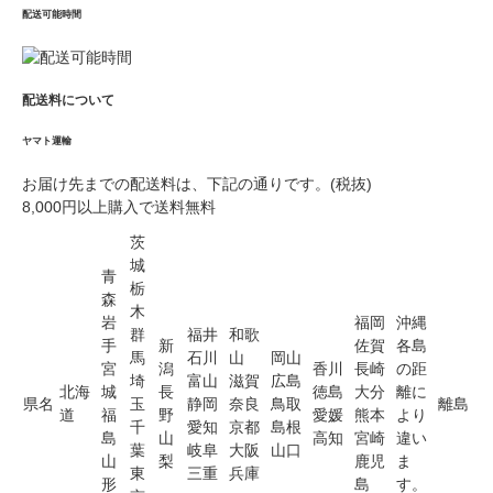
配送可能時間
配送料について
ヤマト運輸
お届け先までの配送料は、下記の通りです。(税抜)
8,000円以上購入で送料無料
茨
城
青
栃
森
木
岩
福岡
沖縄
群
福井
和歌
手
新
佐賀
各島
馬
石川
山
岡山
宮
潟
香川
長崎
の距
埼
富山
滋賀
広島
北海
城
長
徳島
大分
離に
県名
玉
静岡
奈良
鳥取
離島
道
福
野
愛媛
熊本
より
千
愛知
京都
島根
島
山
高知
宮崎
違い
葉
岐阜
大阪
山口
山
梨
鹿児
ま
東
三重
兵庫
形
島
す。