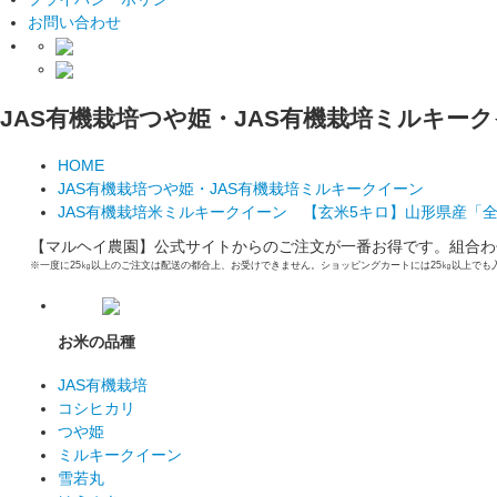
お問い合わせ
JAS有機栽培つや姫・JAS有機栽培ミルキー
HOME
JAS有機栽培つや姫・JAS有機栽培ミルキークイーン
JAS有機栽培米ミルキークイーン 【玄米5キロ】山形県産「
【マルヘイ農園】公式サイトからのご注文が一番お得です。組合わ
※一度に25㎏以上のご注文は配送の都合上、お受けできません。ショッピングカートには25㎏以上でも
お米の品種
JAS有機栽培
コシヒカリ
つや姫
ミルキークイーン
雪若丸