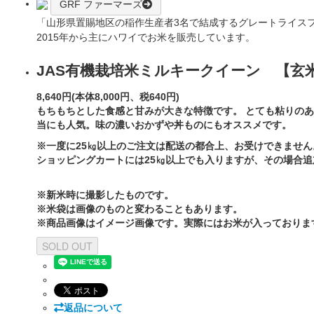
GRF ファーマーズ
「山形県置賜地区の稲作生産者3名で結成するグレートライス
2015年から主にハワイでお米を販売しています。
JAS有機栽培米ミルキークイーン 【玄
8,640円(本体8,000円、税640円)
もちもちとした食感と甘みが大きな特徴です。 とても粘りの
当にも人気。味の濃いおかずや丼ものにもオススメです。
※一度に25㎏以上のご注文は配送の都合上、お受けできません
ショッピングカートには25㎏以上でも入りますが、その場合
※新米時に撮影したものです。
※米袋は画像のものと変わることもあります。
※商品画像はイメージ画像です。実際にはお米が入っておりま
SOLD OUT
返品について