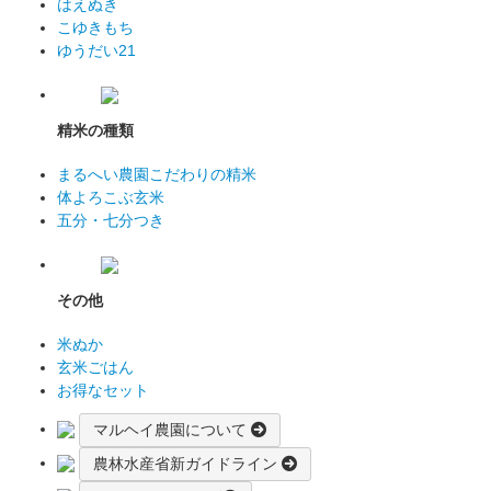
はえぬき
こゆきもち
ゆうだい21
精米の種類
まるへい農園こだわりの精米
体よろこぶ玄米
五分・七分つき
その他
米ぬか
玄米ごはん
お得なセット
マルヘイ農園について
農林水産省新ガイドライン