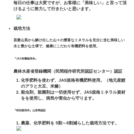
毎日の仕事は大変ですが、お客様に「美味しい」と言って頂
けるように努力して行きたいと思います。
栽培方法
吾妻山系から解け出した山々の豊富なミネラルを充分に含む美味しい
水と豊かな土壌で、健康にこだわり有機肥料を使用。
『JAS有機栽培米』
農林水産省登録機関（民間稲作研究所認証センター）認証
化学肥料を使わず、JAS規格有機肥料使用。（地元産鯉
のアラと大豆、米糠）
殺虫剤、殺菌剤は一切使用せず、JAS規格ミネラル資材
をを使用し、病気や害虫から守ります。
『特別栽培米』山形県認証
農薬、化学肥料を 5割～8割減らした栽培方法です。