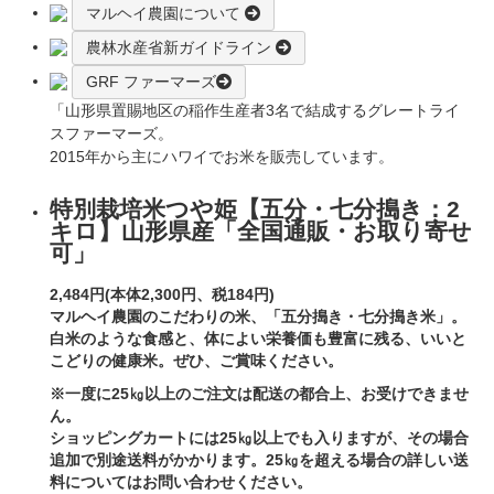
マルヘイ農園について
農林水産省新ガイドライン
GRF ファーマーズ
「山形県置賜地区の稲作生産者3名で結成するグレートライ
スファーマーズ。
2015年から主にハワイでお米を販売しています。
特別栽培米つや姫【五分・七分搗き：2
キロ】山形県産「全国通販・お取り寄せ
可」
2,484円(本体2,300円、税184円)
マルヘイ農園のこだわりの米、「五分搗き・七分搗き米」。
白米のような食感と、体によい栄養価も豊富に残る、いいと
こどりの健康米。ぜひ、ご賞味ください。
※一度に25㎏以上のご注文は配送の都合上、お受けできませ
ん。
ショッピングカートには25㎏以上でも入りますが、その場合
追加で別途送料がかかります。25㎏を超える場合の詳しい送
料についてはお問い合わせください。