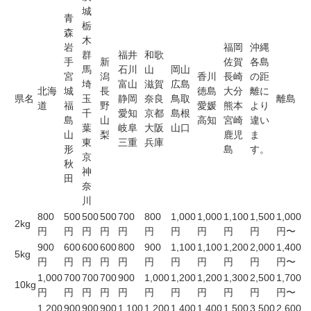
城
青
栃
森
木
岩
福岡
沖縄
群
福井
和歌
手
新
佐賀
各島
馬
石川
山
岡山
宮
潟
香川
長崎
の距
埼
富山
滋賀
広島
北海
城
長
徳島
大分
離に
県名
玉
静岡
奈良
鳥取
離島
道
福
野
愛媛
熊本
より
千
愛知
京都
島根
島
山
高知
宮崎
違い
葉
岐阜
大阪
山口
山
梨
鹿児
ま
東
三重
兵庫
形
島
す。
京
秋
神
田
奈
川
800
500
500
500
700
800
1,000
1,000
1,100
1,500
1,000
2kg
円
円
円
円
円
円
円
円
円
円
円〜
900
600
600
600
800
900
1,100
1,100
1,200
2,000
1,400
5kg
円
円
円
円
円
円
円
円
円
円
円〜
1,000
700
700
700
900
1,000
1,200
1,200
1,300
2,500
1,700
10kg
円
円
円
円
円
円
円
円
円
円
円〜
1,200
900
900
900
1,100
1,200
1,400
1,400
1,500
3,500
2,600