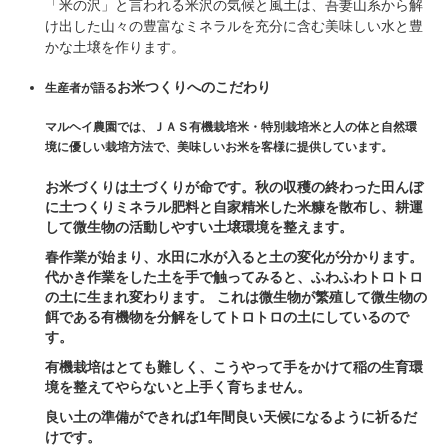
「米の沢」と言われる米沢の気候と風土は、吾妻山系から解
け出した山々の豊富なミネラルを充分に含む美味しい水と豊
かな土壌を作ります。
お米つくりへのこだわり
生産者が語る
マルヘイ農園では、ＪＡＳ有機栽培米・特別栽培米と人の体と自然環
境に優しい栽培方法で、美味しいお米を客様に提供しています。
お米づくりは土づくりが命です。秋の収穫の終わった田んぼ
に土つくりミネラル肥料と自家精米した米糠を散布し、耕運
して微生物の活動しやすい土壌環境を整えます。
春作業が始まり、水田に水が入ると土の変化が分かります。
代かき作業をした土を手で触ってみると、ふわふわトロトロ
の土に生まれ変わります。 これは微生物が繁殖して微生物の
餌である有機物を分解をしてトロトロの土にしているので
す。
有機栽培はとても難しく、こうやって手をかけて稲の生育環
境を整えてやらないと上手く育ちません。
良い土の準備ができれば1年間良い天候になるように祈るだ
けです。