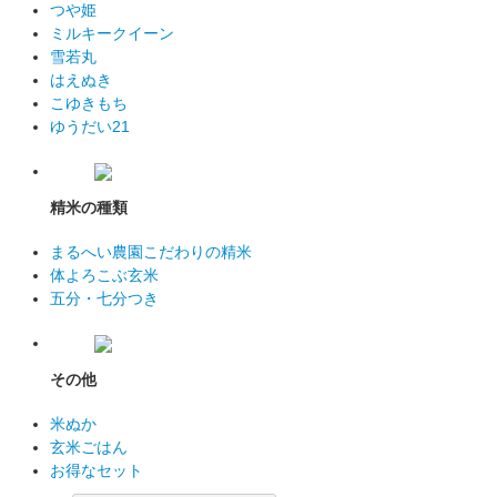
つや姫
ミルキークイーン
雪若丸
はえぬき
こゆきもち
ゆうだい21
精米の種類
まるへい農園こだわりの精米
体よろこぶ玄米
五分・七分つき
その他
米ぬか
玄米ごはん
お得なセット