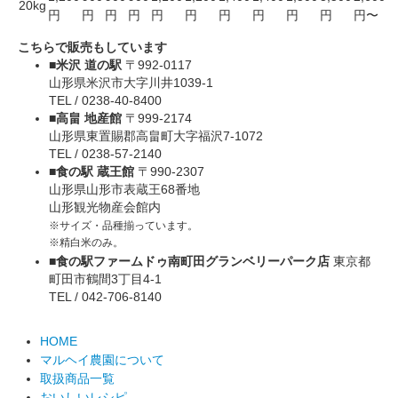
20kg
円
円
円
円
円
円
円
円
円
円
円〜
こちらで販売もしています
■米沢 道の駅
〒992-0117
山形県米沢市大字川井1039-1
TEL / 0238-40-8400
■高畠 地産館
〒999-2174
山形県東置賜郡高畠町大字福沢7-1072
TEL / 0238-57-2140
■食の駅 蔵王館
〒990-2307
山形県山形市表蔵王68番地
山形観光物産会館内
※サイズ・品種揃っています。
※精白米のみ。
■食の駅ファームドゥ南町田グランベリーパーク店
東京都
町田市鶴間3丁目4-1
TEL / 042-706-8140
HOME
マルヘイ農園について
取扱商品一覧
おいしいレシピ